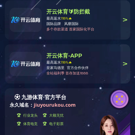
JXN120265姑苏梧桐
JXN120183挪威云杉