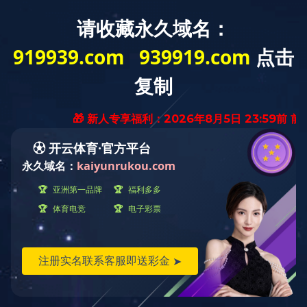
可丽雅 iPLUS大板
可丽雅 空气净化砖
通体大理石
通体瓷抛石中板
现代素色砖
瓷木印象
无限连纹通体大理石
宋素·凡古砖
子母配套瓷砖系列
宋素锦丝绒子母配套系列
喜翡稳步砖
诺亚方砖
山河之境
山河之境岩板系列
奢韵8135
超平金刚釉
简奢复刻釉
金丝绒
匠心大师