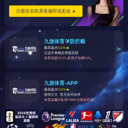
JX320136国王巨衫
JX320132瑞格楠木
JX320081丹麦白橡
版权所有©乐动·体育 版权所有 电话:0757-82526883
粤ICP备18118212号
公安备案44060402000923
技术支持：
陶瓷一线品牌
九游·体育(jiuyou.com)官方网站
|
乐动官方网站
|
多宝手机注册
|
九游官