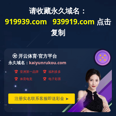
可丽雅 iPLUS大板
可丽雅 空气净化砖
通体大理石
通体瓷抛石中板
现代素色砖
瓷木印象
无限连纹通体大理石
宋素·凡古砖
子母配套瓷砖系列
宋素锦丝绒子母配套系列
喜翡稳步砖
诺亚方砖
山河之境
山河之境岩板系列
奢韵8135
超平金刚釉
简奢复刻釉
金丝绒
匠心大师