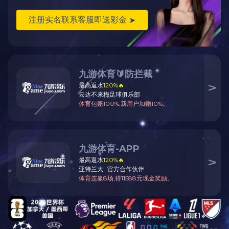
DC48DL03A佐伊灰-1